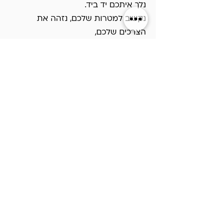
נלך איתכם יד ביד.
נקשיב למטרות שלכם, נזהה את
הצרכים שלכם,
נאפיין את הלקוח שלכם ונעשה הכל כדי
לעזור לכם לכבוש את היעדים שלכם.
אנחנו כאן בשבילכם.
״מהרגע שתבחרו לעוף איתנו,
תגלו שגם השמיים הם לא
גבול..״
#wersparrow
בואו נדבר