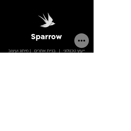
Sparrow
ייעוץ טכנולוגי
|
בניית אתרים
|
מיתוג ועיצוב
פיתוח אפליקציות
|
UX / U
I |
אפיון אתרים
אחסון ותחזוקת אתרים
|
קידום אתרים בגוגל SEO
אפיון אתרים ואפליקציות
|
כתיבת תוכן
we build products that people love
to use
יצירת קשר
050-2950600